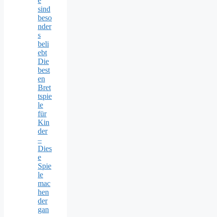
e
sind
beso
nder
s
beli
ebt
Die
best
en
Bret
tspie
le
für
Kin
der
–
Dies
e
Spie
le
mac
hen
der
gan