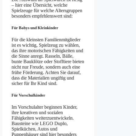
– hier eine Übersicht, welche
Spielzeuge für welche Altersgruppen
besonders empfehlenswert sind:
Für Babys und Kleinkinder
Für die kleinsten Familienmitglieder
ist es wichtig, Spielzeug zu wählen,
das ihre motorischen Fähigkeiten und
die Sinne anregt. Rasseln, Bälle,
bunte Bauklötze oder Stofftiere bieten
nicht nur Freude, sondern auch eine
frühe Förderung. Achten Sie darauf,
dass die Materialien ungiftig und
sicher für Ihr Kind sind.
Für Vorschulkinder
Im Vorschulalter beginnen Kinder,
ihre kreativen und sozialen
Fähigkeiten weiterzuentwickeln.
Bausteine wie LEGO Duplo,
Spielküchen, Autos und
Puppenhäuser sind hier besonders