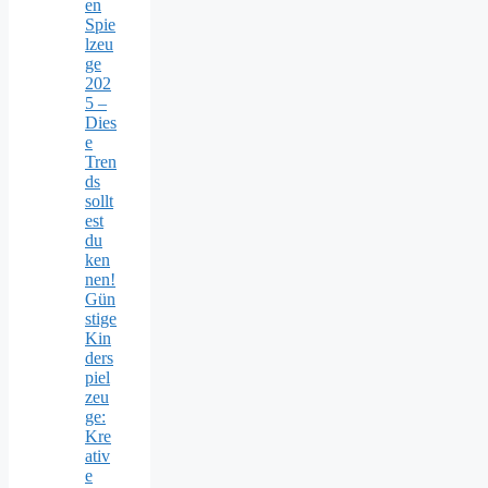
en
Spie
lzeu
ge
202
5 –
Dies
e
Tren
ds
sollt
est
du
ken
nen!
Gün
stige
Kin
ders
piel
zeu
ge:
Kre
ativ
e