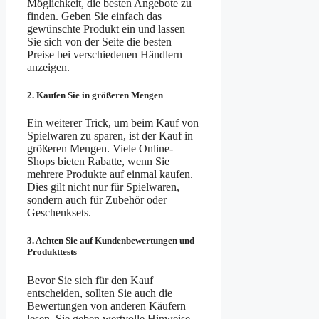
Möglichkeit, die besten Angebote zu
finden. Geben Sie einfach das
gewünschte Produkt ein und lassen
Sie sich von der Seite die besten
Preise bei verschiedenen Händlern
anzeigen.
2. Kaufen Sie in größeren Mengen
Ein weiterer Trick, um beim Kauf von
Spielwaren zu sparen, ist der Kauf in
größeren Mengen. Viele Online-
Shops bieten Rabatte, wenn Sie
mehrere Produkte auf einmal kaufen.
Dies gilt nicht nur für Spielwaren,
sondern auch für Zubehör oder
Geschenksets.
3. Achten Sie auf Kundenbewertungen und
Produkttests
Bevor Sie sich für den Kauf
entscheiden, sollten Sie auch die
Bewertungen von anderen Käufern
lesen. Sie geben wertvolle Hinweise