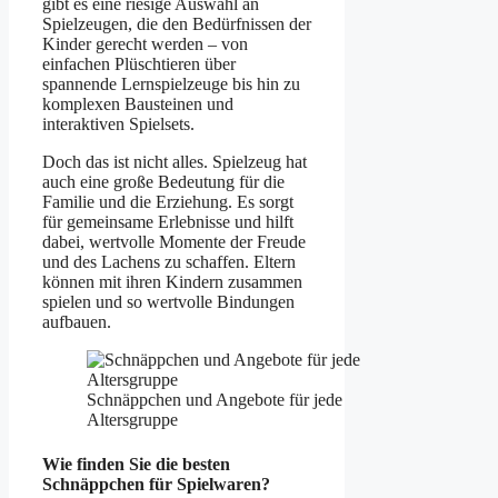
gibt es eine riesige Auswahl an
Spielzeugen, die den Bedürfnissen der
Kinder gerecht werden – von
einfachen Plüschtieren über
spannende Lernspielzeuge bis hin zu
komplexen Bausteinen und
interaktiven Spielsets.
Doch das ist nicht alles. Spielzeug hat
auch eine große Bedeutung für die
Familie und die Erziehung. Es sorgt
für gemeinsame Erlebnisse und hilft
dabei, wertvolle Momente der Freude
und des Lachens zu schaffen. Eltern
können mit ihren Kindern zusammen
spielen und so wertvolle Bindungen
aufbauen.
Schnäppchen und Angebote für jede
Altersgruppe
Wie finden Sie die besten
Schnäppchen für Spielwaren?