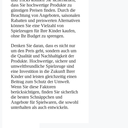
dass Sie hochwertige Produkte zu
günstigen Preisen finden. Durch die
Beachtung von Angeboten, saisonalen
Rabatten und preiswerten Alternativen
können Sie eine Vielzahl von
Spielzeugen für Ihre Kinder kaufen,
ohne Ihr Budget zu sprengen.
Denken Sie daran, dass es nicht nur
um den Preis geht, sondern auch um
die Qualität und Nachhaltigkeit der
Produkte. Hochwertige, sichere und
umweltfreundliche Spielzeuge sind
eine Investition in die Zukunft Ihrer
Kinder und leisten gleichzeitig einen
Beitrag zum Schutz der Umwelt.
Wenn Sie diese Faktoren
berücksichtigen, finden Sie sicherlich
die besten Schnäppchen und
Angebote für Spielwaren, die sowohl
unterhalten als auch entwickeln.