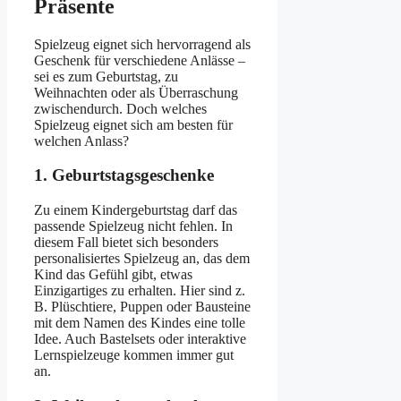
Präsente
Spielzeug eignet sich hervorragend als
Geschenk für verschiedene Anlässe –
sei es zum Geburtstag, zu
Weihnachten oder als Überraschung
zwischendurch. Doch welches
Spielzeug eignet sich am besten für
welchen Anlass?
1. Geburtstagsgeschenke
Zu einem Kindergeburtstag darf das
passende Spielzeug nicht fehlen. In
diesem Fall bietet sich besonders
personalisiertes Spielzeug an, das dem
Kind das Gefühl gibt, etwas
Einzigartiges zu erhalten. Hier sind z.
B. Plüschtiere, Puppen oder Bausteine
mit dem Namen des Kindes eine tolle
Idee. Auch Bastelsets oder interaktive
Lernspielzeuge kommen immer gut
an.