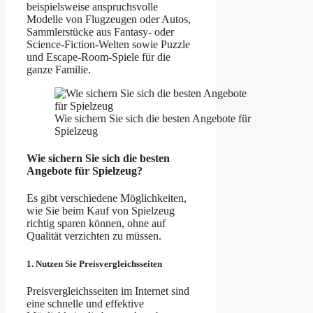
beispielsweise anspruchsvolle
Modelle von Flugzeugen oder Autos,
Sammlerstücke aus Fantasy- oder
Science-Fiction-Welten sowie Puzzle
und Escape-Room-Spiele für die
ganze Familie.
Wie sichern Sie sich die besten Angebote für
Spielzeug
Wie sichern Sie sich die besten
Angebote für Spielzeug?
Es gibt verschiedene Möglichkeiten,
wie Sie beim Kauf von Spielzeug
richtig sparen können, ohne auf
Qualität verzichten zu müssen.
1. Nutzen Sie Preisvergleichsseiten
Preisvergleichsseiten im Internet sind
eine schnelle und effektive